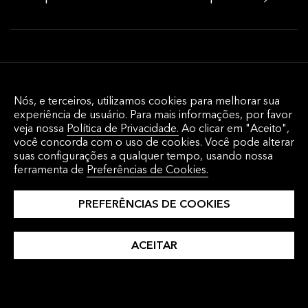
Execução e Gestão de Ordens
Nós, e terceiros, utilizamos cookies para melhorar sua
Soluções de gestão de ordens e execução
experiência de usuário. Para mais informações, por favor
multiativos e análises do ciclo de
veja nossa
Política de Privacidade.
Ao clicar em "Aceito",
você concorda com o uso de cookies. Você pode alterar
investimento para o buy side e sell side, que
suas configurações a qualquer tempo, usando nossa
se conectam com os mercados de capitais
ferramenta de
Preferências de Cookies.
globais, garantem compliance regulatório e
PREFERÊNCIAS DE COOKIES
reduzem o custo total do sistema.
ACEITAR
Simplifique seu fluxo de trabalho