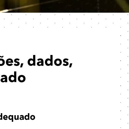
ões, dados,
cado
adequado