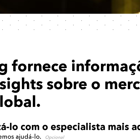
 fornece informaç
insights sobre o mer
lobal.
á-lo com o especialista mais 
emos ajudá-lo.
Opcional