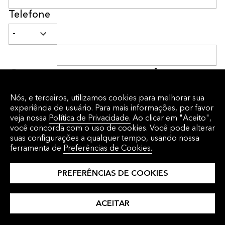
Telefone
Conte-nos um pouco sobre o que
você faz
Nós, e terceiros, utilizamos cookies para melhorar sua
Cargo
experiência de usuário. Para mais informações, por favor
veja nossa
Política de Privacidade.
Ao clicar em "Aceito",
você concorda com o uso de cookies. Você pode alterar
suas configurações a qualquer tempo, usando nossa
Empresa
ferramenta de
Preferências de Cookies.
PREFERÊNCIAS DE COOKIES
Tipo de empresa
ACEITAR
Cidade