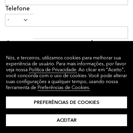
Telefone
Conte-nos um pouco sobre o que
você faz
Nós, e terceiros, utilizamos cookies para melhorar sua
Cargo
experiência de usuário. Para mais informações, por favor
veja nossa
Política de Privacidade.
Ao clicar em "Aceito",
você concorda com o uso de cookies. Você pode alterar
suas configurações a qualquer tempo, usando nossa
Empresa
ferramenta de
Preferências de Cookies.
PREFERÊNCIAS DE COOKIES
Tipo de empresa
ACEITAR
Cidade