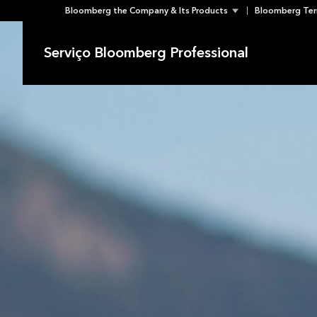
Bloomberg the Company & Its Products
Bloomberg Ter
Skip
to
Serviço Bloomberg Professional
content