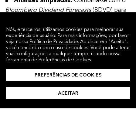
Análises ampliadas:
Combina-se com o
Bloomberg Dividend Forecasts
(BDVD) para
estimar distribuições de ETFs voltadas para
planejamento de renda, avaliação de risco,
Nós, e terceiros, utilizamos cookies para melhorar sua
experiência de usuário. Para mais informações, por favor
modelagem preditiva e inputs de
veja nossa
Política de Privacidade.
Ao clicar em "Aceito",
você concorda com o uso de cookies. Você pode alterar
precificação de derivativos. Integra-se ainda
suas configurações a qualquer tempo, usando nossa
ao Bloomberg Fund Risk & Sustainability
ferramenta de
Preferências de Cookies.
Analytics, oferecendo uma visão de portfólio
PREFERÊNCIAS DE COOKIES
sobre duration, liquidez, crédito e
sustentabilidade, proporcionando uma visão
ACEITAR
dinâmica do risco e alinhamento estratégico.
Os dados de ETP Flows da Bloomberg
ampliam a Foundational Funds Data Solution