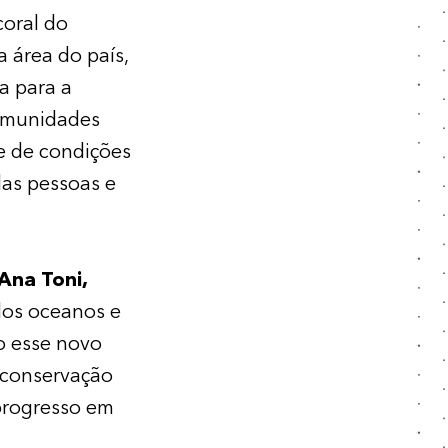
coral do
 área do país,
a para a
comunidades
e de condições
das pessoas e
Ana Toni,
dos oceanos e
o esse novo
a conservação
 progresso em