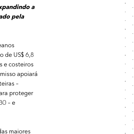
expandindo a
ado pela
eanos
o de US$ 6,8
 e costeiros
misso apoiará
eiras –
ara proteger
30 – e
 das maiores