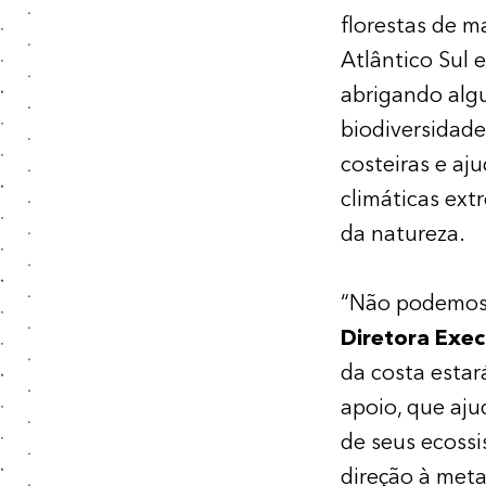
florestas de m
Atlântico Sul 
abrigando alg
biodiversidad
costeiras e aj
climáticas ext
da natureza.
“Não podemos 
Diretora Exe
da costa esta
apoio, que aju
de seus ecossi
direção à meta