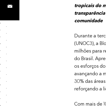
tropicais do 
transparência
comunidade
Durante a ter
(UNOC3), a Bl
milhões para r
do Brasil. Ap
os esforços do
avançando a m
30% das áreas 
reforçando a l
Com mais de 10