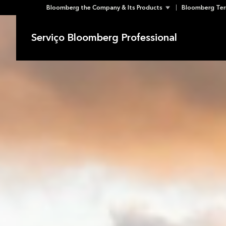
Bloomberg the Company & Its Products
Bloomberg Ter
Skip
to
Serviço Bloomberg Professional
content