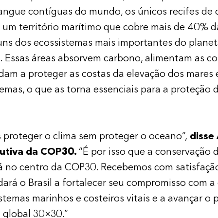
angue contíguas do mundo, os únicos recifes de 
e um território marítimo que cobre mais de 40% da
uns dos ecossistemas mais importantes do planet
e. Essas áreas absorvem carbono, alimentam as 
udam a proteger as costas da elevação dos mares 
remas, o que as torna essenciais para a proteção 
proteger o clima sem proteger o oceano”,
disse 
cutiva da COP30.
“É por isso que a conservação 
rá no centro da COP30. Recebemos com satisfaçã
dará o Brasil a fortalecer seu compromisso com 
stemas marinhos e costeiros vitais e a avançar o
 global 30×30.”