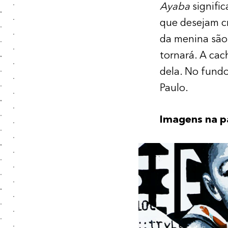
Ayaba
signifi
que desejam cr
da menina são 
tornará. A cac
dela. No fundo
Paulo.
Imagens na p