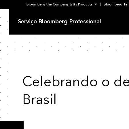
Bloomberg the Company & Its Products
Bloomberg Ter
Skip
to
Serviço Bloomberg Professional
content
Celebrando o de
Brasil