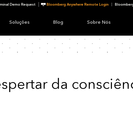
minal Demo Request
Bloomberg Anywhere Remote Login
Bloomberg
Soluções
Blog
Sobre Nós
spertar da consciên