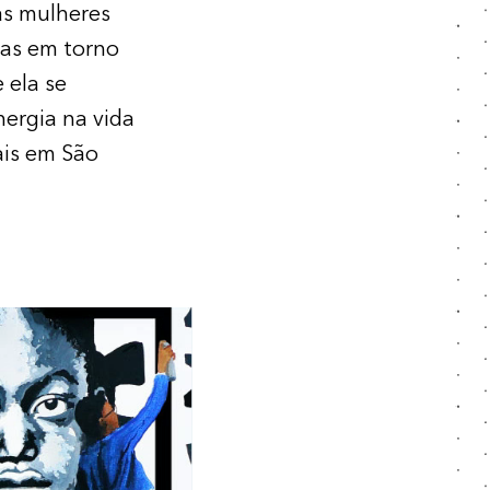
as mulheres
oas em torno
 ela se
nergia na vida
ais em São