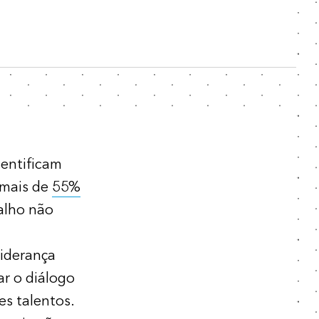
dentificam
 mais de
55%
alho não
liderança
ar o diálogo
es talentos.