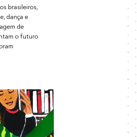
os brasileiros,
e, dança e
guagem de
ntam o futuro
foram