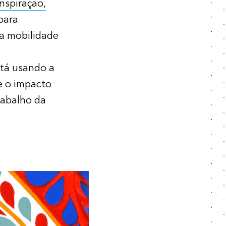
Inspiração,
para
a mobilidade
tá usando a
e o impacto
rabalho da