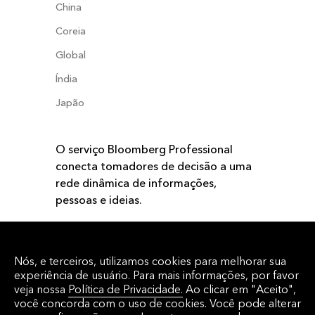
China
Coreia
Global
Índia
Japão
O serviço Bloomberg Professional
conecta tomadores de decisão a uma
rede dinâmica de informações,
pessoas e ideias.
AGENDE UMA DEMO
Nós, e terceiros, utilizamos cookies para melhorar sua
experiência de usuário. Para mais informações, por favor
veja nossa
Política de Privacidade.
Ao clicar em "Aceito",
você concorda com o uso de cookies. Você pode alterar