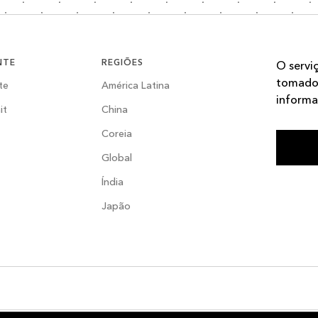
NTE
REGIÕES
O servi
tomador
te
América Latina
informa
it
China
Coreia
Global
Índia
Japão