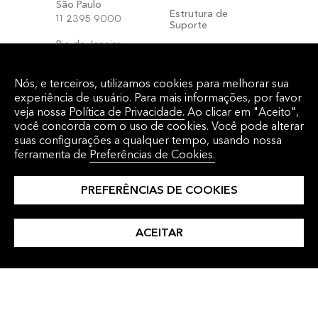
São Paulo
Estrutura de
11 2395 9000
Suporte
Rio de Janeiro
Configure seu B-
21 3956 2500
Unit
Nós, e terceiros, utilizamos cookies para melhorar sua
FAQ
experiência de usuário. Para mais informações, por favor
veja nossa
Política de Privacidade.
Ao clicar em "Aceito",
você concorda com o uso de cookies. Você pode alterar
REGIÕES
suas configurações a qualquer tempo, usando nossa
América Latina
ferramenta de
Preferências de Cookies.
China
PREFERÊNCIAS DE COOKIES
Coreia
Global
ACEITAR
Índia
Japão
O serviço Bloomberg Professional