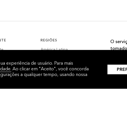
NTE
REGIÕES
O servi
tomador
te
América Latina
informa
it
China
sua experiência de usuário. Para mais
idade.
Ao clicar em "Aceito", você concorda
Coreia
PRE
figurações a qualquer tempo, usando nossa
Global
Índia
Japão