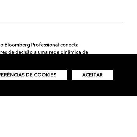
ço Bloomberg Professional conecta
es de decisão a uma rede dinâmica de
ções, pessoas e ideias.
FERÊNCIAS DE COOKIES
ACEITAR
AGENDE UMA DEMO