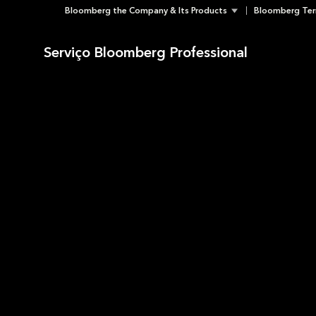
Bloomberg the Company & Its Products
Bloomberg Ter
Skip
to
Serviço Bloomberg Professional
content