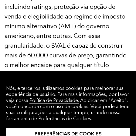
incluindo ratings, proteção via opção de
venda e elegibilidade ao regime de imposto
mínimo alternativo (AMT) do governo
americano, entre outras. Com essa
granularidade, o BVAL é capaz de construir
mais de 60.000 curvas de preço, garantindo
o melhor encaixe para qualquer título
municipal.
Nós, e terceiros, utilizamos cookies para melhorar sua
Curvas BVAL de títulos municipais AAA
experiência de usuário. Para mais informações, por favor
veja nossa
Política de Privacidade.
Ao clicar em "Aceito",
você concorda com o uso de cookies. Você pode alterar
suas configurações a qualquer tempo, usando nossa
AAA no Terminal Bloomberg
ferramenta de
Preferências de Cookies.
As curvas de títulos municipais AAA do BVAL
PREFERÊNCIAS DE COOKIES