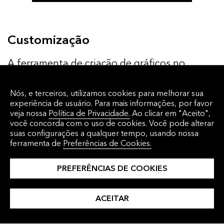
Customização
A ferramenta de criação de gráficos no
Terminal Bloomberg é robusta e
Nós, e terceiros, utilizamos cookies para melhorar sua
customizável, com diversos aplicativos e
experiência de usuário. Para mais informações, por favor
atalhos que permitem que você acesse
veja nossa
Política de Privacidade.
Ao clicar em "Aceito",
você concorda com o uso de cookies. Você pode alterar
rapidamente gráficos e estudos importantes
suas configurações a qualquer tempo, usando nossa
para você. Comece com um template padrão
ferramenta de
Preferências de Cookies.
e depois utilize nossos instrumentos de
PREFERÊNCIAS DE COOKIES
customização para configurar dados e
alertas. Crie sua própria visão dos mercados
ACEITAR
com nossa ferramenta de anotações. Com
apenas alguns cliques, exporte seus gráficos