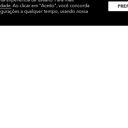
idade.
Ao clicar em "Aceito", você concorda
PRE
figurações a qualquer tempo, usando nossa
NTE
REGIÕES
O servi
tomador
te
América Latina
informa
it
China
Coreia
Global
Índia
Japão