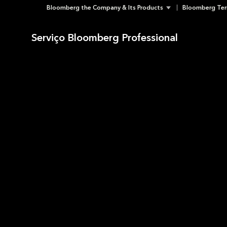
Bloomberg the Company & Its Products
Bloomberg Ter
Skip
to
Serviço Bloomberg Professional
content