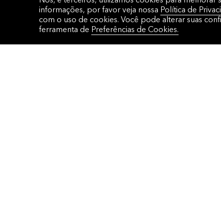
informações, por favor veja nossa
Política de Privac
com o uso de cookies. Você pode alterar suas con
ferramenta de
Preferências de Cookies.
CONTATO
SUPORTE AO CLIE
São Paulo
Estrutura de Supor
11 2395 9000
Configure seu B-Un
Rio de Janeiro
FAQ
21 3956 2500