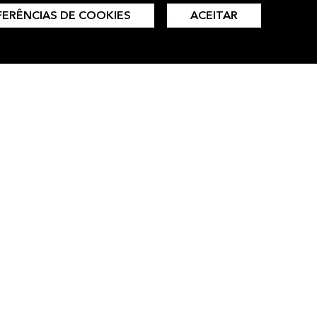
FERÊNCIAS DE COOKIES
ACEITAR
ço Bloomberg Professional conecta
es de decisão a uma rede dinâmica de
ções, pessoas e ideias.
AGENDE UMA DEMO