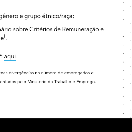
gênero e grupo étnico/raça;
ário sobre Critérios de Remuneração e
1
de
.
26
aqui
.
equenas divergências no número de empregados e
sentados pelo Ministerio do Trabalho e Emprego.