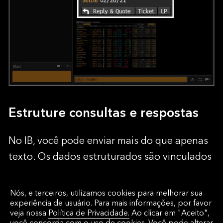
Estruture consultas e respostas
No IB, você pode enviar mais do que apenas
texto. Os dados estruturados são vinculados
a outras funcionalidades de serviço do
Terminal Bloomberg, facilitam a integração
Nós, e terceiros, utilizamos cookies para melhorar sua
experiência de usuário. Para mais informações, por favor
de dados de saída e permitem que os
veja nossa
Política de Privacidade.
Ao clicar em "Aceito",
destinatários dos chats respondam com um
você concorda com o uso de cookies. Você pode alterar