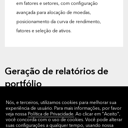
em fatores e setores, com configuração
avançada para alocação de moedas,
posicionamento da curva de rendimento,
fatores e seleção de ativos.
Geração de relatórios de
portfólio
Nós, e terceiros, utilizamos cookies para melhorar sua
Forneça relatórios abrangentes e visuais aos
experiência de usuário. Para mais informações, por favor
clientes em questão de minutos com nossas
veja nossa
Política de Privacidade.
Ao clicar em "Aceito",
você concorda com o uso de cookies. Você pode alterar
ferramentas automatizadas e em lote para
suas configurações a qualquer tempo, usando nossa