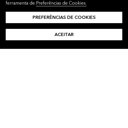
ferramenta de
Preferências de Cookies.
relatórios de clientes.
Automatize e gere com rapidez vários
PREFERÊNCIAS DE COOKIES
relatórios de desempenho de portfólio
prontos para as partes interessadas com
ACEITAR
conectividade a ferramentas de inteligência
empresarial da Bloomberg e terceiros.
Saiba mais sobre BQL
Capacidade de automatizar, gerar e
programar centenas de milhares de relatórios
de portfólio de um dia para o outro usando
mecanismos sofisticados de dependência